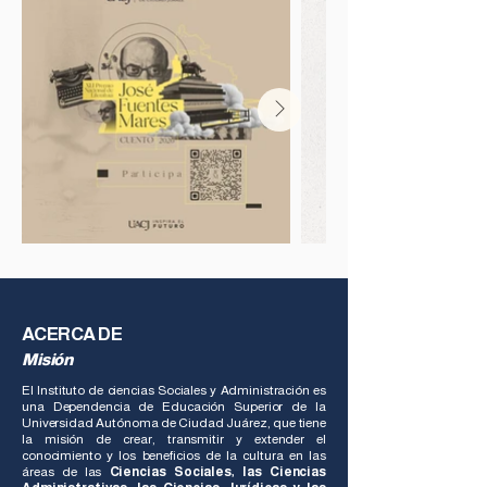
ACERCA DE
Misión
El Instituto de ciencias Sociales y Administración es
una Dependencia de Educación Superior de la
Universidad Autónoma de Ciudad Juárez, que tiene
la misión de crear, tran​​​smitir y extender el
conocimiento y los beneficios de la cultura en las
áreas de las
Ciencias Sociales, las Ciencias