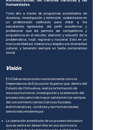
Administrativas, las Ciencias Jurídicas y las
Humanidades
.
Todo ello a través de programas acreditados de
docencia, investigación y extensión, sustentados en
un profesorado calificado para dotar a los
estudiantes egresados del perfil académico y
profesional que les permita ser competitivos y
propositivos en el estudio, atención y solución de la
problemática, local, regional y nacional. Esto en un
marco de libertad, tolerancia y respeto a la diversidad
cultural, y teniendo siempre un fuerte compromiso
social.
Visión
El ICSA es reconocido nacionalmente como la
Dependencia de Educación Superior que, dentro del
Estado de Chihuahua, realiza la formación de
recursos humanos, investigación y la extensión del
proceso educativo de mayor calidad en los campos
del conocimiento de las Ciencias Sociales,
Administrativas, Jurídicas y las Humanidades,
siendo esto evidente por:
La operación acreditada de un proceso educativo
que se centra en desarrollar en sus alumnos la